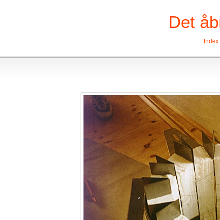
Det åb
Index