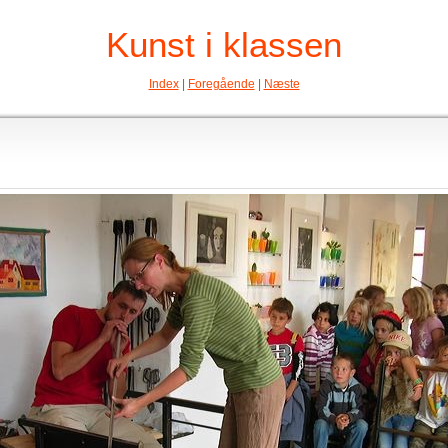
Kunst i klassen
Index
|
Foregående
|
Næste