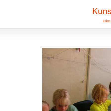
Kuns
Index